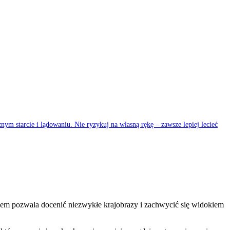
nym starcie i lądowaniu. Nie ryzykuj na własną‍ rękę – zawsze‌ lepiej lecieć
akiem pozwala docenić niezwykłe krajobrazy i zachwycić się widokiem