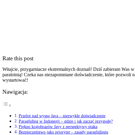
Rate this post
Witajcie, przygarniacze⁤ ekstremalnych doznań!‌ Dziś zabieram Was w 
paralotnią! Czeka nas niezapomniane doświadczenie, ⁤które pozwoli 
wystartować!
Nawigacja:
Przelot nad wyspą Java – ​niezwykłe doświadczenie
Paragliding w Indonezji – gdzie‌ i jak zacząć przygodę?
Piękno krajobrazów Javy z perspektywy ptaka
Bezpieczeństwo‍ jako priorytet – zasady paraglidingu