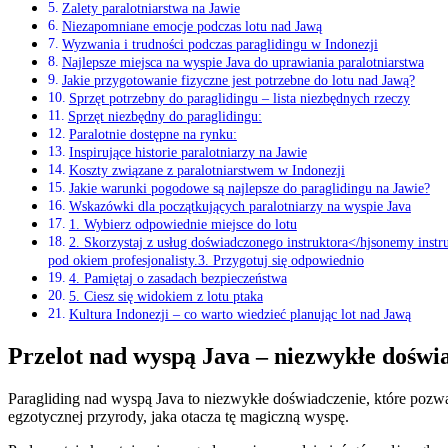
Zalety paralotniarstwa na ​Jawie
Niezapomniane emocje podczas lotu‍ nad ‌Jawą
Wyzwania i ​trudności podczas paraglidingu w Indonezji
Najlepsze miejsca na wyspie ⁣Java do uprawiania paralotniarstwa
Jakie przygotowanie fizyczne jest potrzebne ⁣do lotu nad Jawą?
Sprzęt ⁤potrzebny do paraglidingu‍ –​ lista niezbędnych rzeczy
Sprzęt niezbędny do paraglidingu:
Paralotnie dostępne⁤ na rynku:
Inspirujące historie paralotniarzy na Jawie
Koszty związane z paralotniarstwem⁣ w Indonezji
Jakie warunki pogodowe są najlepsze do paraglidingu na Jawie?
Wskazówki dla początkujących paralotniarzy na wyspie Java
1. Wybierz odpowiednie miejsce do lotu
2. Skorzystaj z‌ usług ⁤doświadczonego ⁣instruktora</hjsonemy instr
pod okiem ​profesjonalisty.3. Przygotuj się​ odpowiednio
4. ​Pamiętaj o zasadach bezpieczeństwa
5. ⁢Ciesz się widokiem z lotu ptaka
Kultura ⁣Indonezji – co ⁣warto‌ wiedzieć planując lot nad ⁢Jawą
Przelot nad wyspą Java – ​niezwykłe doświ
Paragliding ⁢nad wyspą Java to niezwykłe ‌doświadczenie, które poz
egzotycznej przyrody, jaka otacza tę magiczną⁣ wyspę.