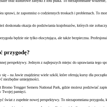
plaże​ oraz kulturowe zabytki⁤ z lotu ptaka. To niezapomniane wrażenie, 
tóra sprawi,⁣ że zapomnisz o ⁣codziennych troskach i ‍problemach. To mom
ównież doskonała ‌okazja do podziwiania krajobrazów, których nie ‌zobaczy
zygoda będzie nie tylko⁤ ekscytująca, ale także bezpieczna. Profesjonaln
ząć przygodę?
 innej perspektywy. Jednym z najlepszych miejsc ⁢do uprawiania tego sp
 się – na Jawie znajdziesz wiele szkół, które oferują kursy dla początku
yć ⁣niezbędne umiejętności.
jest Bromo Tengger ​Semeru National Park, gdzie możesz podziwiać⁢ zap
w ⁣Twojej pamięci.
zyć świat z zupełnie nowej perspektywy. To niezapomniana przygoda, kt