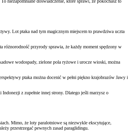
e. ​To niezapomniane doświadczenie, które sprawi, że pokochasz to
spektywy. Lot ptaka nad tym magicznym miejscem to prawdziwa uczta
ata różnorodność przyrody sprawia, że każdy ‌moment spędzony ⁤w
askadowe⁢ wodospady,‌ zielone pola ryżowe i urocze wioski, można⁣
perspektywy ptaka można docenić ‍w pełni ⁤piękno krajobrazów Jawy ⁣i
Indonezji z ‍zupełnie innej strony. Dlatego ⁤jeśli marzysz o
iach.⁢ Mimo, że loty paralotniowe są niezwykle ekscytujące,
leży przestrzegać pewnych zasad paraglidingu.