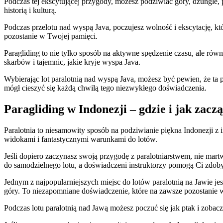
Podczas​ tej ekscytującej⁤ przygody, możesz podziwiać‌ góry, dżungle, 
historią i ⁢kulturą.
Podczas przelotu‍ nad wyspą Java, poczujesz wolność ‌i ekscytację, ⁢k
pozostanie w‌ Twojej pamięci.
Paragliding to⁤ nie ⁣tylko sposób ⁣na aktywne spędzenie czasu, ​ale⁤ r
skarbów i tajemnic, jakie kryje wyspa ⁣Java.
Wybierając lot paralotnią nad wyspą Java, możesz być pewien, że‌ ta pr
mógł cieszyć‍ się ⁤każdą chwilą tego niezwykłego doświadczenia.
Paragliding w Indonezji – gdzie‌ i jak zac
Paralotnia to niesamowity sposób ​na podziwianie ⁤piękna Indonezji z
widokami i fantastycznymi‌ warunkami do‌ lotów.
Jeśli⁤ dopiero zaczynasz swoją przygodę z paralotniarstwem, nie martw
‌do‌ samodzielnego⁤ lotu, a doświadczeni instruktorzy pomogą‍ Ci zdob
Jednym z‌ najpopularniejszych ⁤miejsc do lotów⁣ paralotnią na Jawie 
góry. To niezapomniane doświadczenie,⁢ które na zawsze ​pozostanie ⁤
Podczas lotu paralotnią nad Jawą możesz poczuć się jak ptak i zobac