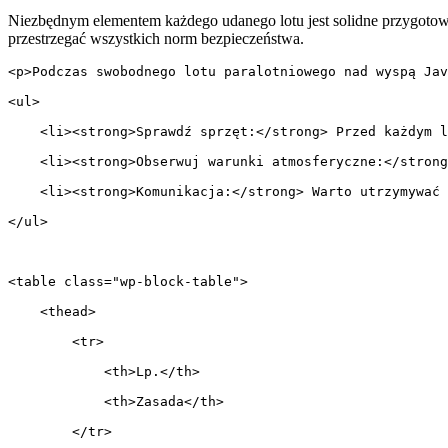
Niezbędnym elementem każdego udanego lotu jest solidne⁣ przygotowa
przestrzegać wszystkich norm⁢ bezpieczeństwa.
<p>Podczas swobodnego lotu paralotniowego nad wyspą Jav
<ul>
    <li><strong>Sprawdź sprzęt:</strong> Przed każdym l
    <li><strong>Obserwuj warunki atmosferyczne:</strong
    <li><strong>Komunikacja:</strong> Warto utrzymywać 
</ul>
<table class="wp-block-table">
    <thead>
        <tr>
            <th>Lp.</th>
            <th>Zasada</th>
        </tr>