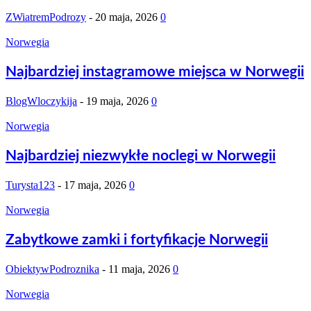
ZWiatremPodrozy
-
20 maja, 2026
0
Norwegia
Najbardziej instagramowe miejsca w Norwegii
BlogWloczykija
-
19 maja, 2026
0
Norwegia
Najbardziej niezwykłe noclegi w Norwegii
Turysta123
-
17 maja, 2026
0
Norwegia
Zabytkowe zamki i fortyfikacje Norwegii
ObiektywPodroznika
-
11 maja, 2026
0
Norwegia