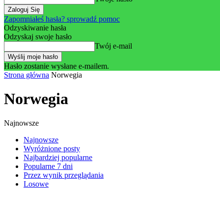
Zapomniałeś hasła? sprowadź pomoc
Odzyskiwanie hasła
Odzyskaj swoje hasło
Twój e-mail
Hasło zostanie wysłane e-mailem.
Strona główna
Norwegia
Norwegia
Najnowsze
Najnowsze
Wyróżnione posty
Najbardziej popularne
Popularne 7 dni
Przez wynik przeglądania
Losowe