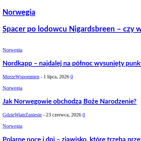
Norwegia
Spacer po lodowcu Nigardsbreen – czy w
Norwegia
Nordkapp – najdalej na północ wysunięty punk
MorzeWspomnien
-
1 lipca, 2026
0
Norwegia
Jak Norwegowie obchodzą Boże Narodzenie?
GdzieWiatrZaniesie
-
23 czerwca, 2026
0
Norwegia
Polarne noce i dni – zjawisko, które trzeba prz