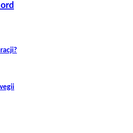
iord
racji?
wegii