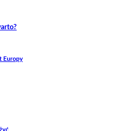
arto?
t Europy
eżyć