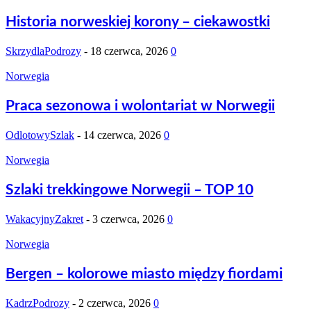
Historia norweskiej korony – ciekawostki
SkrzydlaPodrozy
-
18 czerwca, 2026
0
Norwegia
Praca sezonowa i wolontariat w Norwegii
OdlotowySzlak
-
14 czerwca, 2026
0
Norwegia
Szlaki trekkingowe Norwegii – TOP 10
WakacyjnyZakret
-
3 czerwca, 2026
0
Norwegia
Bergen – kolorowe miasto między fiordami
KadrzPodrozy
-
2 czerwca, 2026
0