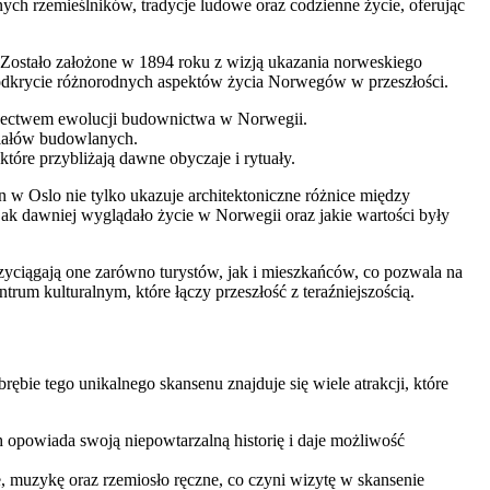
nych rzemieślników, tradycje ludowe oraz codzienne życie, oferując
. Zostało założone w 1894 roku z wizją ukazania norweskiego
 odkrycie różnorodnych aspektów życia Norwegów w przeszłości.
adectwem ewolucji budownictwa w Norwegii.
riałów budowlanych.
tóre przybliżają dawne obyczaje i rytuały.
n w Oslo nie tylko ukazuje architektoniczne różnice między
jak dawniej wyglądało życie w Norwegii oraz jakie wartości były
rzyciągają one zarówno turystów, jak i mieszkańców, co pozwala na
rum kulturalnym, które łączy przeszłość z teraźniejszością.
ębie tego unikalnego skansenu znajduje się wiele atrakcji, które
 opowiada swoją niepowtarzalną historię i daje możliwość
, muzykę oraz rzemiosło ręczne, co czyni wizytę w skansenie