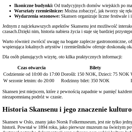
Ikoniczne budynki:
Od tradycyjnych domów wiejskich po majes
Warsztaty rzemieślnicze:
Można zobaczyć, jak tworzy się ręk
Wydarzenia sezonowe:
Skansen organizuje liczne festiwale i 
Jednym z najciekawszych aspektów Skansenu jest możliwość interak
czasach.Dzięki nim, historia nabiera życia i staje się bardziej przys
Warto również zwrócić uwagę na bogate zaplecze gastronomiczne, ofe
wspierająca lokalnych artystów i rzemieślników oferuje doskonałą o
Dla osób planujących wizytę, oto kilka praktycznych informacji:
Czas otwarcia
Bilety
Codziennie od 10:00 do 17:00
Dorośli: 150 NOK, Dzieci: 75 NOK
W sezonie letnim: do 20:00
Rodzinny bilet: 350 NOK
Skansen jest miejscem, które z pewnością zapadnie w pamięć każdemu
niezapomnianą podróż w czasie.
Historia Skansenu i jego znaczenie kultur
Skansen w Oslo, znany jako Norsk Folkemuseum, jest nie tylko jedn
historii. Powstał w 1894 roku, jako pierwsze muzeum na świeżym powi