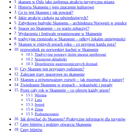
skansen w Oslo jako najlepsza atrakcja turystyczna miasta
Historia Skansenu i jego znaczenie kulturowe
Co to jest Skansen i jak powstał?
Jakie atrakcje czekają na odwiedzających?
Zabytkowe budynki Skansenu – architektura Norwegii w pigułce
Spacer po Skansenie – co warto zobaczyć?
Wydarzenia i festiwale organizowane w Skansenie
tradycyjne rzemiosło w Skansenie – odkryj lokalne umiejętności
Skansen w różnych porach roku – co przynosi każda pora?
przewodnik po norweskiej kuchni w Skansenie
Tradycyjne potrawy, które musisz spróbować
Sezonowe składniki
Dopełnienie gastronomicznych doznań
Czy Skansen jest przyjazny rodzinom?
Zalecane trasy spacerowe po skansenie
Skansen a zrównoważony rozwój – jak muzeum dba o naturę?
Zwiedzanie Skansenu w grupach – wskazówki i porady
Przez cały rok w Skansenie – co oferuje każdy sezon?
Wiosna
Lato
Jesień
Zima
Podsumowanie
Jak dojechać do Skansenu? Praktyczne informacje dla turystów
Ceny biletów i godziny otwarcia Skansenu
Ceny biletów