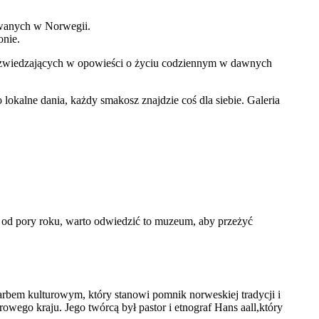
ywanych w Norwegii.
onie.
ją zwiedzających w opowieści o życiu codziennym w dawnych
okalne dania, każdy smakosz znajdzie coś dla siebie. Galeria
e od pory roku, warto odwiedzić to muzeum, aby przeżyć
rbem kulturowym, który stanowi pomnik norweskiej tradycji i
wego kraju. Jego twórcą był pastor i etnograf Hans aall,który