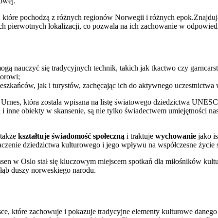
owej.
, które pochodzą z różnych regionów Norwegii i różnych epok.Znajdu
 z ich pierwotnych lokalizacji, co pozwala na ich zachowanie w odpowi
gą nauczyć się tradycyjnych technik, takich jak tkactwo czy garncars
lorowi;
ieszkańców, jak i turystów, zachęcając ich do aktywnego uczestnictwa 
 Urnes, która została wpisana na listę światowego dziedzictwa UNESCO
 i inne obiekty w skansenie, są nie tylko świadectwem umiejętności n
 także
kształtuje świadomość społeczną
i traktuje
wychowanie
jako is
czenie dziedzictwa kulturowego i jego wpływu na współczesne życie 
 w Oslo stał się kluczowym miejscem spotkań dla miłośników kultury, 
 głąb duszy norweskiego narodu.
e, które zachowuje i pokazuje tradycyjne elementy kulturowe danego r