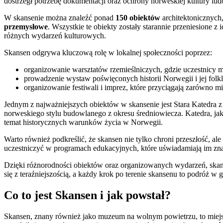
dostrzegł potrzebę dokumentacji oraz ochrony norweskiej kultury lud
W skansenie można znaleźć ponad
150 obiektów
architektonicznych
przemysłowe
. Wszystkie te obiekty zostały starannie przeniesione
różnych wydarzeń kulturowych.
Skansen odgrywa kluczową rolę w lokalnej społeczności poprzez:
organizowanie warsztatów rzemieślniczych, gdzie uczestnicy mo
prowadzenie wystaw poświęconych historii Norwegii i jej folk
organizowanie festiwali i imprez, które przyciągają zarówno m
Jednym z najważniejszych obiektów w skansenie jest Stara Katedra z
norweskiego stylu budowlanego z okresu średniowiecza. Katedra, jak
temat historycznych warunków życia w Norwegii.
Warto również podkreślić, że skansen nie tylko chroni przeszłość, ale
uczestniczyć w programach edukacyjnych, które uświadamiają im zna
Dzięki różnorodności obiektów oraz organizowanych wydarzeń, skansen
się z teraźniejszością, a każdy krok po terenie skansenu to podróż w
Co to jest Skansen i jak powstał?
Skansen, znany również jako muzeum na wolnym powietrzu, to miejsc