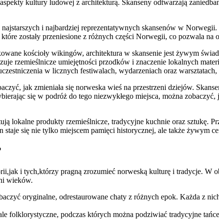
 aspekty kultury ludowej z architekturą. Skanseny odtwarzają zaniedba
 z najstarszych i najbardziej reprezentatywnych skansenów w Norwegii
tóre zostały przeniesione z różnych części Norwegii, co pozwala na
owane kościoły wikingów, architektura w skansenie jest żywym świ
zuje rzemieślnicze umiejętności przodków i znaczenie lokalnych mate
estniczenia w licznych festiwalach, wydarzeniach oraz warsztatach, k
czyć, jak zmieniała się norweska wieś na przestrzeni dziejów. Skanse
ybierając się w podróż do tego niezwykłego miejsca, można zobaczyć, 
ją lokalne produkty rzemieślnicze, tradycyjne kuchnie oraz sztukę. P
aje się nie tylko miejscem pamięci historycznej, ale także żywym cent
?
,jak i tych,którzy pragną zrozumieć norweską kulturę i tradycje. W obr
ni wieków.
aczyć oryginalne, odrestaurowane chaty z różnych epok. Każda z nich
le folklorystyczne, podczas których można podziwiać tradycyjne tańce