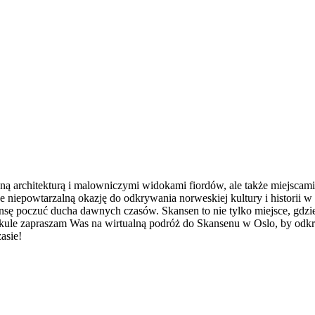
sną architekturą i malowniczymi widokami fiordów, ale także miejscam
 niepowtarzalną okazję do odkrywania norweskiej kultury i historii 
ę poczuć ducha dawnych czasów. Skansen to nie tylko miejsce, gdzie m
tykule zapraszam Was na wirtualną podróż do Skansenu w Oslo, by odkry
asie!