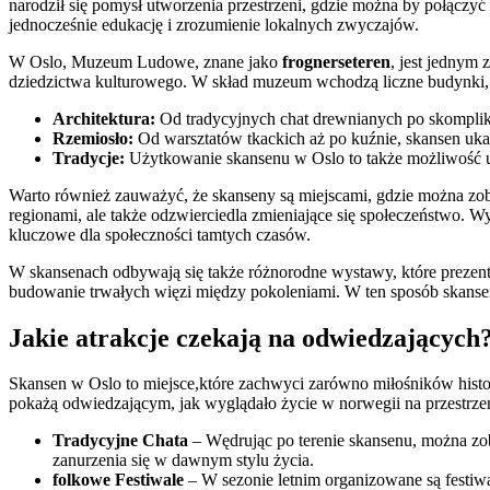
narodził się pomysł utworzenia przestrzeni, gdzie można by połączyć
jednocześnie edukację i zrozumienie lokalnych zwyczajów.
W Oslo, Muzeum Ludowe, znane jako
frognerseteren
, jest jednym
dziedzictwa kulturowego. W skład muzeum wchodzą liczne budynki, k
Architektura:
Od tradycyjnych chat drewnianych po skomplik
Rzemiosło:
Od warsztatów tkackich aż po kuźnie, skansen uka
Tradycje:
Użytkowanie skansenu w Oslo to także możliwość ucz
Warto również zauważyć, że skanseny są miejscami, gdzie można zoba
regionami, ale także odzwierciedla zmieniające się społeczeństwo. W
kluczowe dla społeczności tamtych czasów.
W skansenach odbywają się także różnorodne wystawy, które prezentu
budowanie trwałych więzi między pokoleniami. W ten sposób skansen st
Jakie atrakcje czekają na odwiedzających
Skansen w Oslo to miejsce,które zachwyci zarówno miłośników historii
pokażą odwiedzającym, jak wyglądało życie w norwegii na przestrze
Tradycyjne Chata
– Wędrując po terenie skansenu, można zob
zanurzenia się w dawnym stylu życia.
folkowe Festiwale
– W sezonie letnim organizowane są festiwa