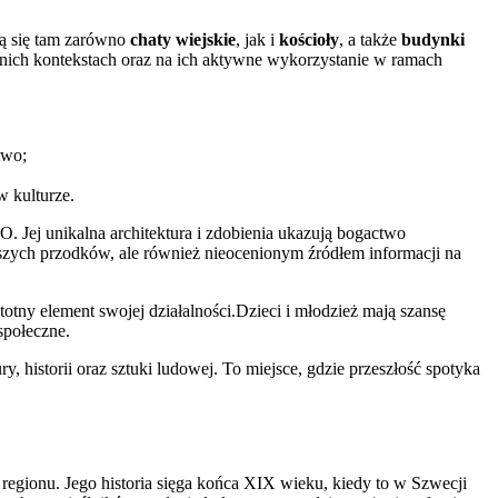
ją się tam zarówno
chaty wiejskie
, jak i
kościoły
, a także
budynki
ednich kontekstach oraz na ich aktywne wykorzystanie w ramach
two;
w kulturze.
. Jej unikalna architektura i zdobienia ukazują bogactwo
aszych przodków, ale również nieocenionym źródłem informacji na
totny element swojej działalności.Dzieci i młodzież mają szansę
społeczne.
historii oraz sztuki ludowej. To miejsce, gdzie przeszłość spotyka
egionu. Jego historia sięga końca XIX wieku, kiedy to w Szwecji