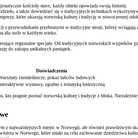
tatyczne kościoły stave, każdy obiekt opowiada swoją historię.
odzieło, a także dowiedzieć się o tradycyjnych technikach wykorzyst
imprezy, które ukazują norweską kulturę i tradycję w nowoczesnej odsł
cji z przewodnikami przebranymi w tradycyjne stroje, którzy wciąga
tępna dla osób w każdym wieku.
rujące regionalne specjały. Od tradycyjnych norweskich wypieków po l
kazję do zakupu unikalnych pamiątek.
Doświadczenia
Warsztaty rzemieślnicze, pokaz tańców ludowych
Interaktywne wystawy, zgodne z tematyką historyczną
, kto pragnie poznać norweską kulturę i tradycje z bliska. Niezależni
owe
ym z najważniejszych miejsc w Norwegii, ale również prawdziwym ska
etrzu w Norwegii, które miało na celu zachowanie dziedzictwa kulturo