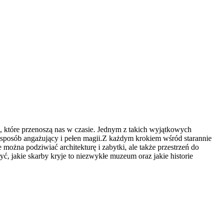
i, które przenoszą nas w czasie. Jednym z takich wyjątkowych
w sposób angażujący i pełen magii.Z każdym krokiem wśród starannie
ożna podziwiać architekturę i zabytki, ale także przestrzeń do
ć, jakie skarby kryje to niezwykłe muzeum oraz jakie historie