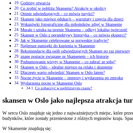
Godziny otwarcia
Co zrobić w pobliżu Skansenu? Atrakcje w okolicy
Opinie odwiedzających – co mówią turyści?
Skansen jako miejsce edukacji – warsztaty i zajęcia dla dzieci
Wskazówki fotograficzne dla miłośników zdjęć w Skansenie
Murale i sztuka na terenie Skansenu – odkryj lokalną twórczość
Skansen w Oslo z perspektywy historyka – co mówią eksperci?
Jak w Skansenie celebrowane są norweskie tradycje?
Najlepsze pamiątki do kupienia w Skansenie
Rekomendacje dla osób odwiedzających Skansen po raz pierwszy
znane postacie związane ze Skansenem – ich historie
Podsumowanie wizyty w Skansenie – co zabrać ze sobą?
Skansen w Oslo – idealne miejsce na relaks i skupienie
Dlaczego warto odwiedzić Skansen w Oslo latem?
Nocne życie w Skansenie – imprezy i wydarzenia po zmroku
Wydarzenia nocne w Skansenie Oslo
Co zobaczyć w najbliższym czasie?
skansen w Oslo jako najlepsza atrakcja tu
W sercu Oslo znajduje się jedno z najważniejszych miejsc, które p
budynków, które zostały przeniesione z różnych regionów kraju. Sp
W Skansenie znajdują się: